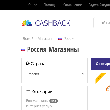
О нас
Помощь
Соглашение
Радуга Скидо
Домой
>
Магазины
>
Россия
Россия Магазины
Страна
Сортиро
Категории
Все магазины
443
Интернет услуги