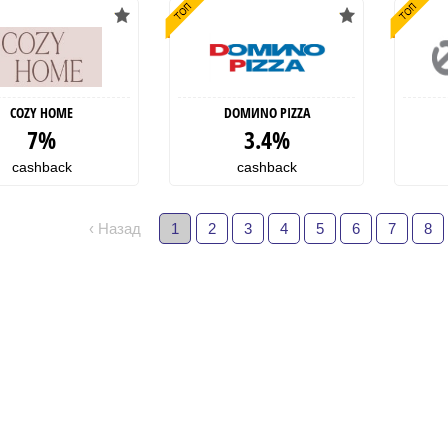
COZY HOME
DOMИNO PIZZA
7%
3.4%
cashback
cashback
‹ Назад
1
2
3
4
5
6
7
8