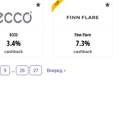
ECCO
Finn Flare
3.4%
7.3%
cashback
cashback
9
...
26
27
Вперед ›