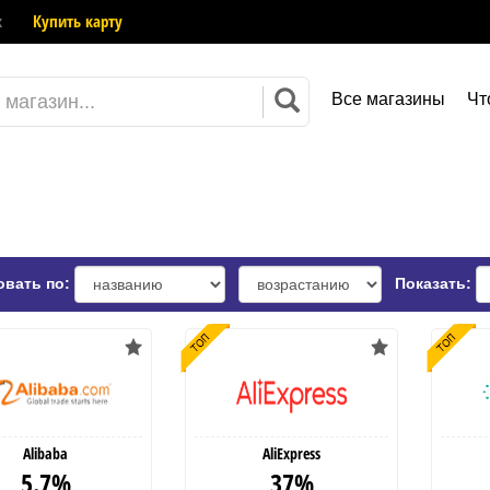
к
Купить карту
Все магазины
Чт
вать по:
Показать:
Alibaba
AliExpress
5.7%
37%