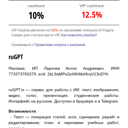
cashback
VIP cashback
12.5%
10%
VIP Кэшбэк увеличен на
50%
по программе лояльности Радуга
Скидок для статуса карты VIP.
Как повысить кэшбэк?
Ознакомься с
Правилами покупок с кэшбэком
ruGPT
Реклама: ИП Ларичев Антон Андреевич, ИНН
773373765379, erid: 2bL9aMPo2e49hMef4rqV13oDYk
ruGPT.io — сервис для работы с ИИ: текст, изображения,
видео, голос, презентации, студенческие работы.
Интерфейс на русском. Доступен в браузере и в Telegram.
Возможности
:
- Текст — генерация статей, эссе, сценариев; рерайт и
редактирование; план и черновики учебных работ;