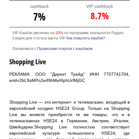
cashback
VIP cashback
8.7%
7%
VIP Кэшбэк увеличен на
50%
по программе лояльности Радуга
Скидок для статуса карты VIP.
Как повысить кэшбэк?
Ознакомься с
Правилами покупок с кэшбэком
Shopping Live
РЕКЛАМА: ООО "Директ Трейд" ИНН 7707741704,
erid=2bL9aMPo2e49hMef4phUrfMjGC
Shopping Live — это интернет- и телемагазин, входящий в
европейский холдинг HSE24 Group. Только на Shopping
Live вы можете приобрести те же товары, что и в
телемагазинах HSE24 в Германии, Австрии, Италии,
Швейцарии.Shopping Live полностью соответствует
европейской культуре телешопинга HSE24, где