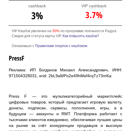
cashback
VIP cashback
3.7%
3%
VIP Кэшбэк увеличен на
50%
по программе лояльности Радуга
Скидок для статуса карты VIP.
Как повысить кэшбэк?
Ознакомься с
Правилами покупок с кэшбэком
PressF
Реклама: ИП Богданов Михаил Александрович, ИНН:
971504328031, erid: 2bL9aMPo2e49hMef4rqTz73mKa
Press F — это мультикатегорийный маркетплейс
цифровых товаров, который предлагает игровую валюту,
донаты, подписки, сервисы, пополнения, игры, а в
будущем — аккаунты и RMT. Платформа работает с
тысячами клиентов ежедневно, обеспечивая лучшие цены
на рынке за счёт конкуренции продавцов и высокую