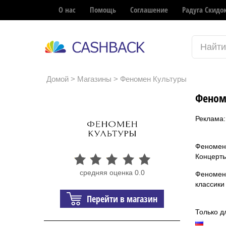
О нас
Помощь
Соглашение
Радуга Скидо
Домой
>
Магазины
> Феномен Культуры
Феном
Реклама:
Феномен
Концерты
средняя оценка 0.0
Феномен 
классики
Перейти в магазин
Только д