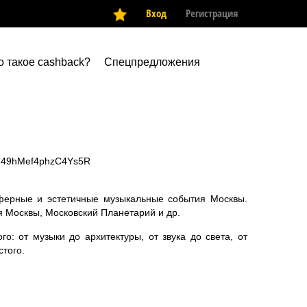
Вход
Регистрация
о такое cashback?
Спецпредложения
2e49hMef4phzC4Ys5R
ферные и эстетичные музыкальные события Москвы.
ия Москвы, Московский Планетарий и др.
о: от музыки до архитектуры, от звука до света, от
стого.