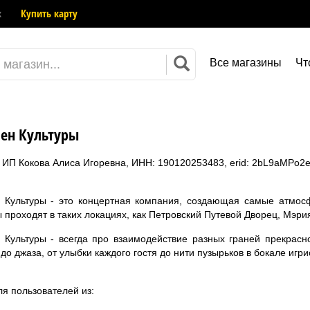
к
Купить карту
Все магазины
Чт
ен Культуры
 ИП Кокова Алиса Игоревна, ИНН: 190120253483, erid: 2bL9aMPo
 Культуры - это концертная компания, создающая самые атмос
 проходят в таких локациях, как Петровский Путевой Дворец, Мэр
Культуры - всегда про взаимодействие разных граней прекрасног
 до джаза, от улыбки каждого гостя до нити пузырьков в бокале игри
ля пользователей из: