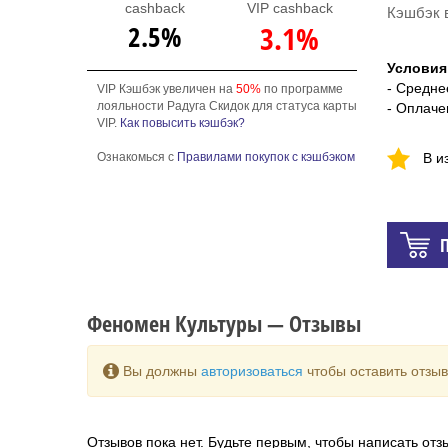
cashback
VIP cashback
Кэшбэк 
2.5%
3.1%
Условия
- Средне
VIP Кэшбэк увеличен на
50%
по программе
лояльности Радуга Скидок для статуса карты
- Оплаче
VIP.
Как повысить кэшбэк?
Ознакомься с
Правилами покупок с кэшбэком
В и
Феномен Культуры — Отзывы
Вы должны
авторизоваться
чтобы оставить отзыв
Отзывов пока нет. Будьте первым, чтобы написать отз