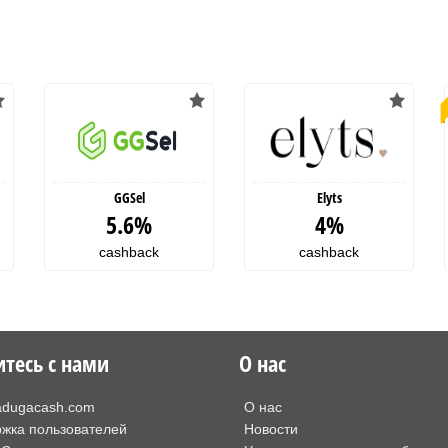
GGSel
Elyts
5.6%
4%
cashback
cashback
тесь с нами
О нас
adugacash.com
О нас
жка пользователей
Новости