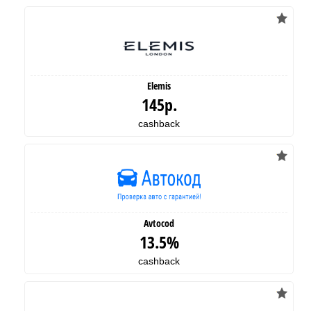
Elemis
145р.
cashback
Avtocod
13.5%
cashback