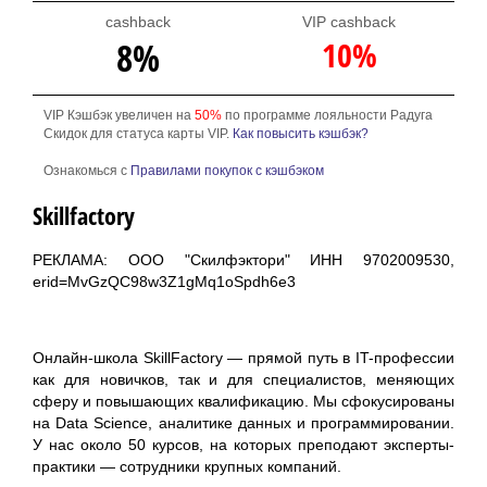
cashback
VIP cashback
10%
8%
VIP Кэшбэк увеличен на
50%
по программе лояльности Радуга
Скидок для статуса карты VIP.
Как повысить кэшбэк?
Ознакомься с
Правилами покупок с кэшбэком
Skillfactory
РЕКЛАМА: ООО "Скилфэктори" ИНН 9702009530,
erid=MvGzQC98w3Z1gMq1oSpdh6e3
Онлайн-школа SkillFactory — прямой путь в IT-профессии
как для новичков, так и для специалистов, меняющих
сферу и повышающих квалификацию. Мы сфокусированы
на Data Science, аналитике данных и программировании.
У нас около 50 курсов, на которых преподают эксперты-
практики — сотрудники крупных компаний.