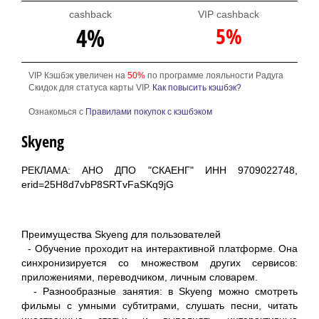
cashback
VIP cashback
5%
4%
VIP Кэшбэк увеличен на
50%
по программе лояльности Радуга
Скидок для статуса карты VIP.
Как повысить кэшбэк?
Ознакомься с
Правилами покупок с кэшбэком
Skyeng
РЕКЛАМА: АНО ДПО "СКАЕНГ" ИНН 9709022748,
erid=25H8d7vbP8SRTvFaSKq9jG
Преимущества Skyeng для пользователей
- Обучение проходит на интерактивной платформе. Она
синхронизируется со множеством других сервисов:
приложениями, переводчиком, личным словарем.
- Разнообразные занятия: в Skyeng можно смотреть
фильмы с умными субтитрами, слушать песни, читать