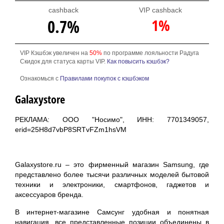
cashback
VIP cashback
1%
0.7%
VIP Кэшбэк увеличен на
50%
по программе лояльности Радуга
Скидок для статуса карты VIP.
Как повысить кэшбэк?
Ознакомься с
Правилами покупок с кэшбэком
Galaxystore
РЕКЛАМА: ООО "Носимо", ИНН: 7701349057,
erid=25H8d7vbP8SRTvFZm1hsVM
Galaxystore.ru – это фирменный магазин Samsung, где
представлено более тысячи различных моделей бытовой
техники и электроники, смартфонов, гаджетов и
аксессуаров бренда.
В интернет-магазине Самсунг удобная и понятная
навигация, все представленные позиции объединены в